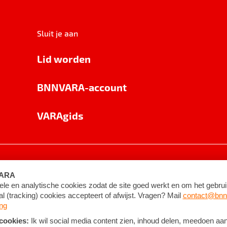
Sluit je aan
Lid worden
BNNVARA-account
VARAgids
voorwaarden
©
2026
BNNVARA