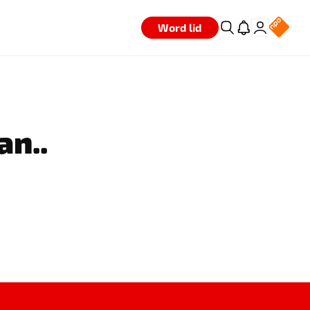
Word lid
an..