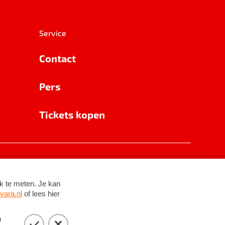
Service
Contact
Pers
Tickets kopen
RSIN 8531 62 402