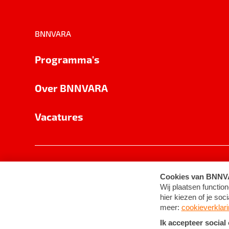
BNNVARA
Programma's
Over BNNVARA
Vacatures
Privacy
Cookie-instellingen
Algemene 