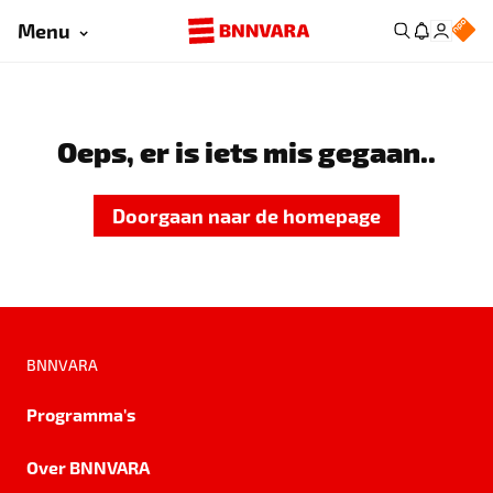
Menu
Oeps, er is iets mis gegaan..
Doorgaan naar de homepage
BNNVARA
Programma's
Over BNNVARA