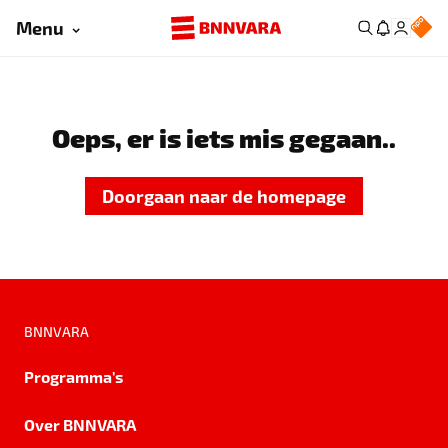
Menu
Oeps, er is iets mis gegaan..
Doorgaan naar de homepage
BNNVARA
Programma's
Over BNNVARA