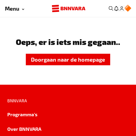
Menu
Oeps, er is iets mis gegaan..
Doorgaan naar de homepage
BNNVARA
Programma's
Over BNNVARA