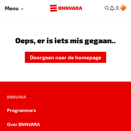
Menu
Oeps, er is iets mis gegaan..
Doorgaan naar de homepage
BNNVARA
Programma's
Over BNNVARA