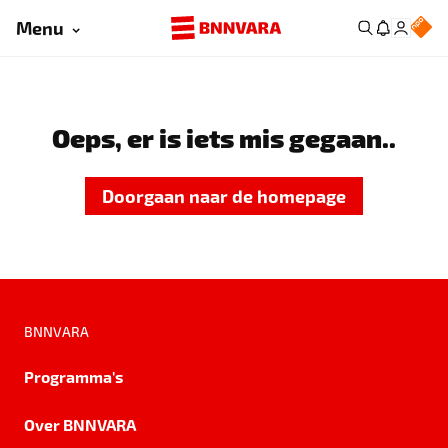
Menu
Oeps, er is iets mis gegaan..
Doorgaan naar de homepage
BNNVARA
Programma's
Over BNNVARA