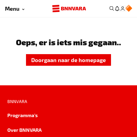
Menu
Oeps, er is iets mis gegaan..
Doorgaan naar de homepage
BNNVARA
Programma's
Over BNNVARA