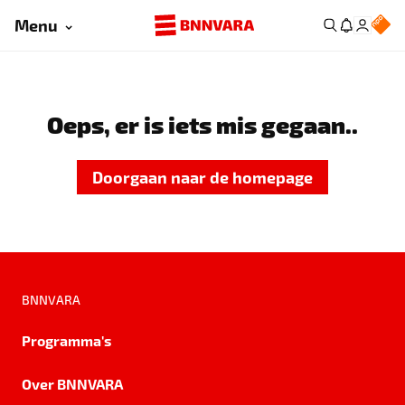
Menu
Oeps, er is iets mis gegaan..
Doorgaan naar de homepage
BNNVARA
Programma's
Over BNNVARA