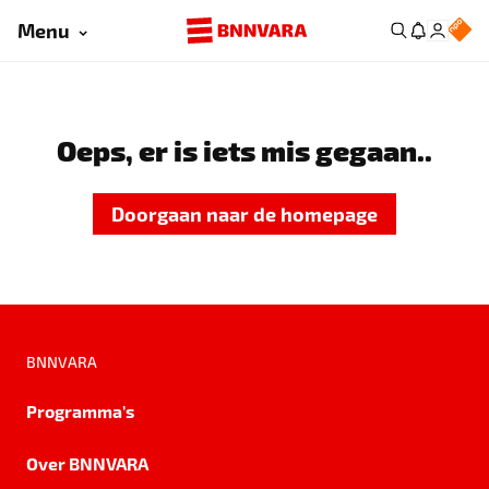
Menu
Oeps, er is iets mis gegaan..
Doorgaan naar de homepage
BNNVARA
Programma's
Over BNNVARA