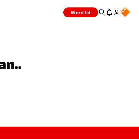
Word lid
an..