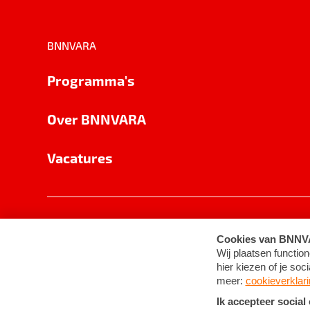
BNNVARA
Programma's
Over BNNVARA
Vacatures
Privacy
Cookie-instellingen
Algemene 