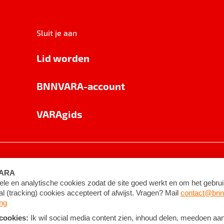
Sluit je aan
Lid worden
BNNVARA-account
VARAgids
voorwaarden
©
2026
BNNVARA