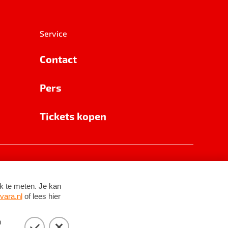
Service
Contact
Pers
Tickets kopen
RSIN 8531 62 402