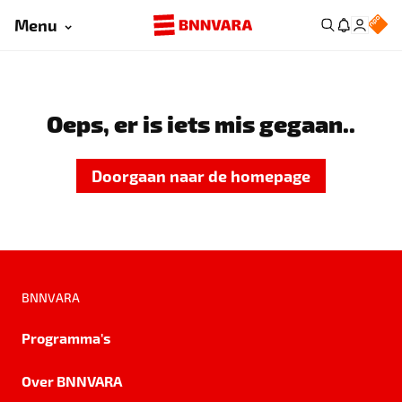
Menu
Oeps, er is iets mis gegaan..
Doorgaan naar de homepage
BNNVARA
Programma's
Over BNNVARA