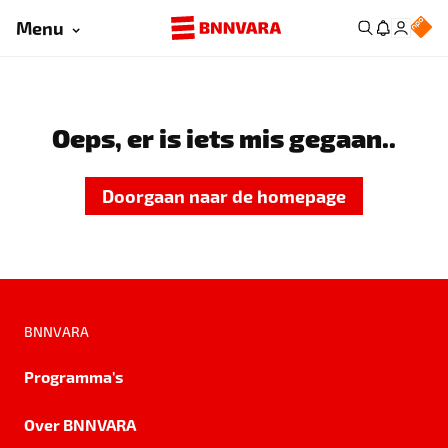
Menu
Oeps, er is iets mis gegaan..
Doorgaan naar de homepage
BNNVARA
Programma's
Over BNNVARA