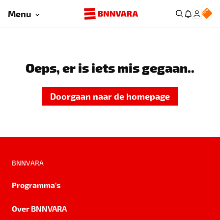
Menu
Oeps, er is iets mis gegaan..
Doorgaan naar de homepage
BNNVARA
Programma's
Over BNNVARA