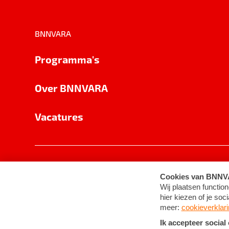
BNNVARA
Programma's
Over BNNVARA
Vacatures
Privacy
Cookie-instellingen
Algemene 