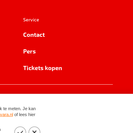
Service
Contact
Pers
Tickets kopen
RSIN 8531 62 402