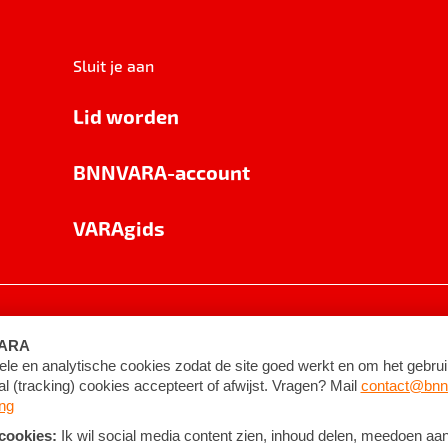
Sluit je aan
Lid worden
BNNVARA-account
VARAgids
voorwaarden
©
2026
BNNVARA