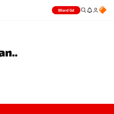
Word lid
an..