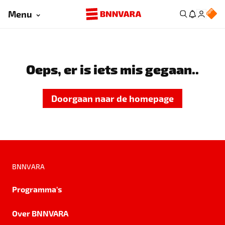
Menu
Oeps, er is iets mis gegaan..
Doorgaan naar de homepage
BNNVARA
Programma's
Over BNNVARA