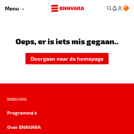
Menu
Oeps, er is iets mis gegaan..
Doorgaan naar de homepage
BNNVARA
Programma's
Over BNNVARA