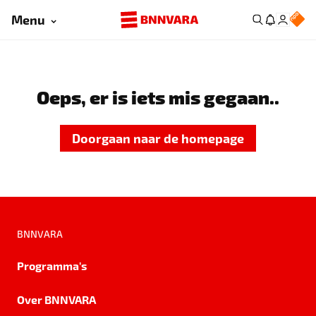
Menu
Oeps, er is iets mis gegaan..
Doorgaan naar de homepage
BNNVARA
Programma's
Over BNNVARA