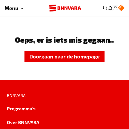
Menu
Oeps, er is iets mis gegaan..
Doorgaan naar de homepage
BNNVARA
Programma's
Over BNNVARA