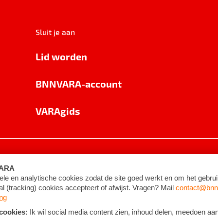
Sluit je aan
Lid worden
BNNVARA-account
VARAgids
voorwaarden
©
2026
BNNVARA