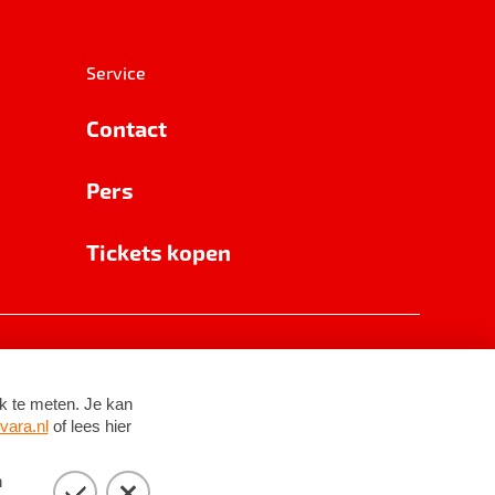
Service
Contact
Pers
Tickets kopen
RSIN 8531 62 402