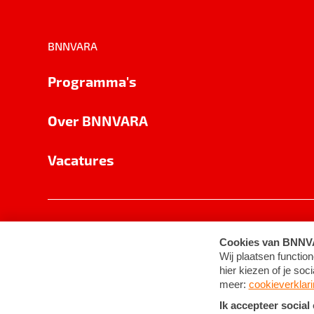
BNNVARA
Programma's
Over BNNVARA
Vacatures
Privacy
Cookie-instellingen
Algemene 