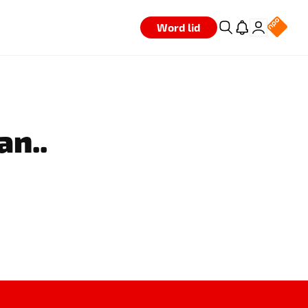
Word lid
an..