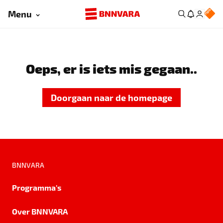
Menu
Oeps, er is iets mis gegaan..
Doorgaan naar de homepage
BNNVARA
Programma's
Over BNNVARA