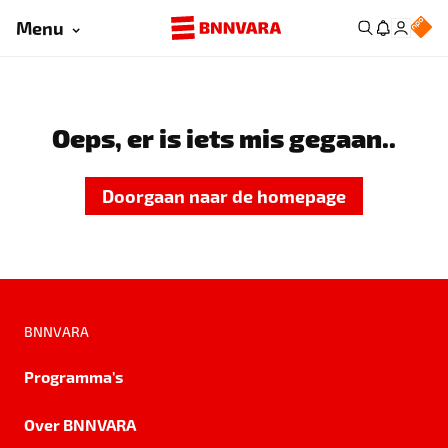
Menu
Oeps, er is iets mis gegaan..
Doorgaan naar de homepage
BNNVARA
Programma's
Over BNNVARA