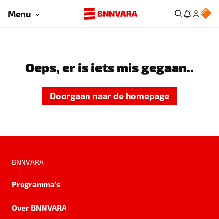
Menu
Oeps, er is iets mis gegaan..
Doorgaan naar de homepage
BNNVARA
Programma's
Over BNNVARA