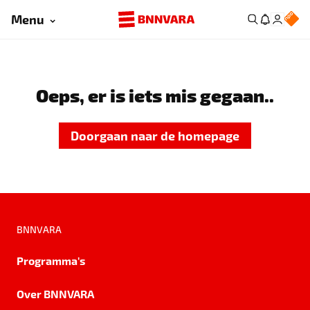
Menu
Oeps, er is iets mis gegaan..
Doorgaan naar de homepage
BNNVARA
Programma's
Over BNNVARA