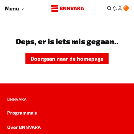
Menu
Oeps, er is iets mis gegaan..
Doorgaan naar de homepage
BNNVARA
Programma's
Over BNNVARA