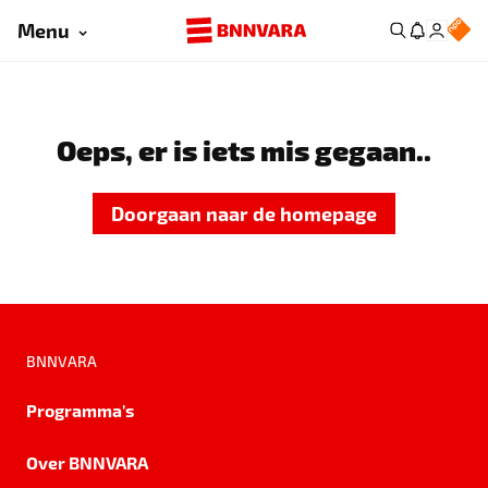
Menu
Oeps, er is iets mis gegaan..
Doorgaan naar de homepage
BNNVARA
Programma's
Over BNNVARA