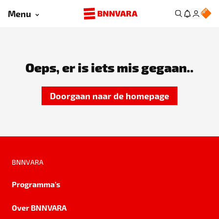
Menu
Oeps, er is iets mis gegaan..
Doorgaan naar de homepage
BNNVARA
Programma's
Over BNNVARA