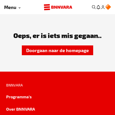
Menu
Oeps, er is iets mis gegaan..
Doorgaan naar de homepage
BNNVARA
Programma's
Over BNNVARA