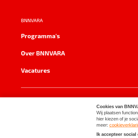
BNNVARA
Programma's
Over BNNVARA
Vacatures
Privacy
Cookie-instellingen
Algemene 