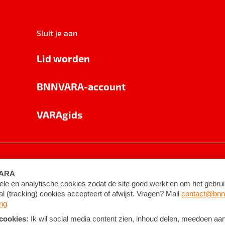
Sluit je aan
Lid worden
BNNVARA-account
VARAgids
voorwaarden
©
2026
BNNVARA