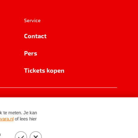
Service
Contact
Pers
Tickets kopen
RSIN 8531 62 402