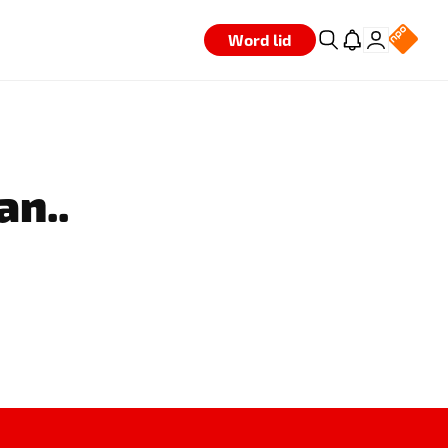
Word lid
an..