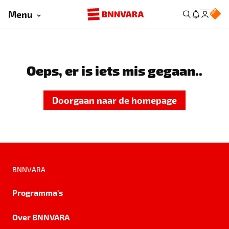
Menu
Oeps, er is iets mis gegaan..
Doorgaan naar de homepage
BNNVARA
Programma's
Over BNNVARA