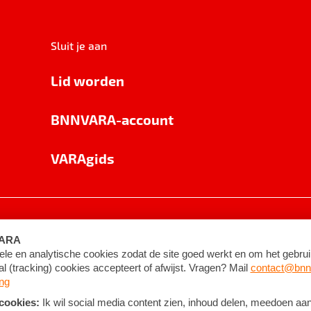
Sluit je aan
Lid worden
BNNVARA-account
VARAgids
voorwaarden
©
2026
BNNVARA