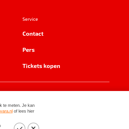
Service
Contact
Pers
Tickets kopen
RSIN 8531 62 402