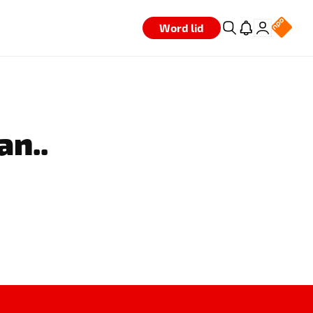
Word lid
an..