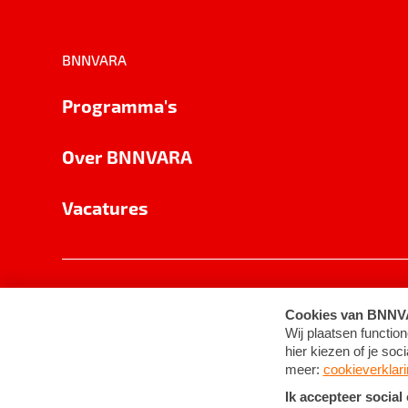
BNNVARA
Programma's
Over BNNVARA
Vacatures
Privacy
Cookie-instellingen
Algemene 