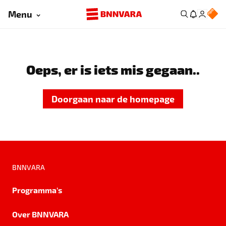
Menu
Oeps, er is iets mis gegaan..
Doorgaan naar de homepage
BNNVARA
Programma's
Over BNNVARA