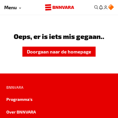
Menu
Oeps, er is iets mis gegaan..
Doorgaan naar de homepage
BNNVARA
Programma's
Over BNNVARA