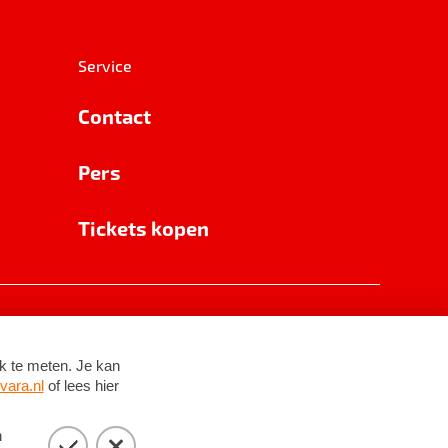
Service
Contact
Pers
Tickets kopen
RSIN 8531 62 402