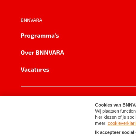
BNNVARA
Programma's
Over BNNVARA
Vacatures
Privacy
Cookie-instellingen
Algemene 