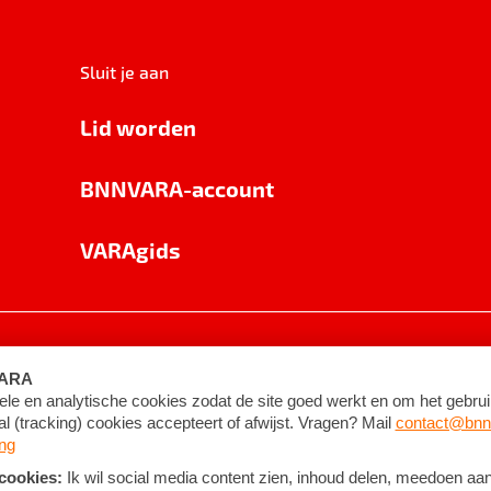
Sluit je aan
Lid worden
BNNVARA-account
VARAgids
voorwaarden
©
2026
BNNVARA