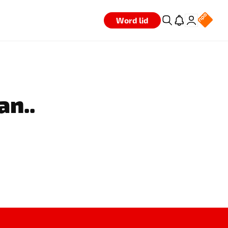
Word lid
an..