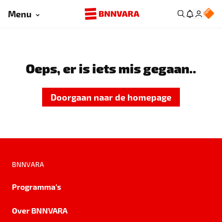
Menu
Oeps, er is iets mis gegaan..
Doorgaan naar de homepage
BNNVARA
Programma's
Over BNNVARA