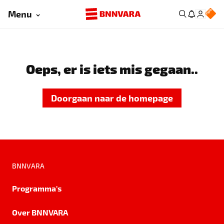
Menu
Oeps, er is iets mis gegaan..
Doorgaan naar de homepage
BNNVARA
Programma's
Over BNNVARA