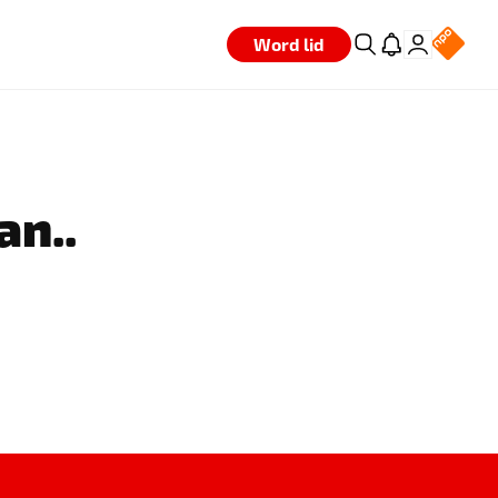
Word lid
an..