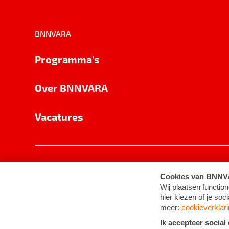
BNNVARA
Programma's
Over BNNVARA
Vacatures
Privacy
Cookie-instellingen
Algemene 