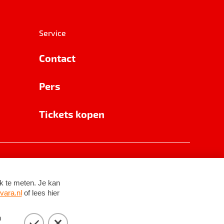
Service
Contact
Pers
Tickets kopen
RSIN 8531 62 402