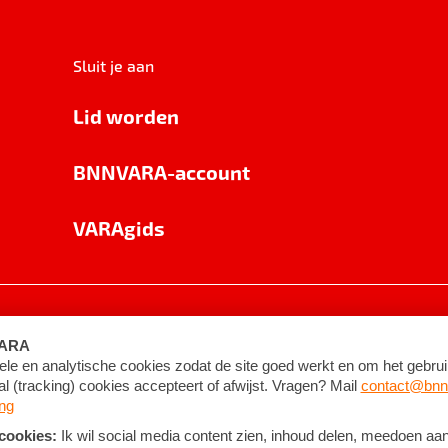
Sluit je aan
Lid worden
BNNVARA-account
VARAgids
voorwaarden
©
2026
BNNVARA