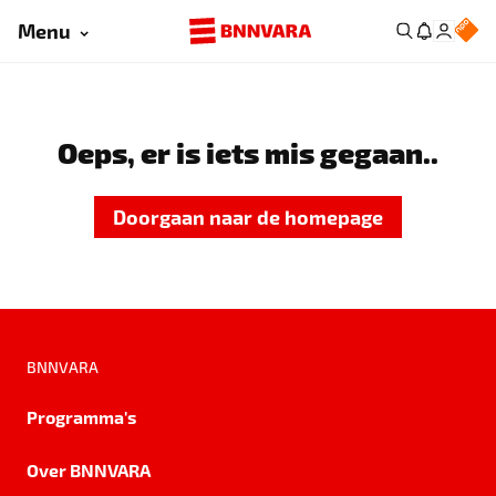
Menu
Oeps, er is iets mis gegaan..
Doorgaan naar de homepage
BNNVARA
Programma's
Over BNNVARA