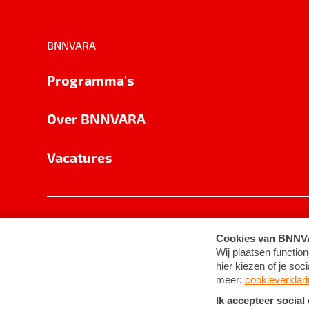
BNNVARA
Programma's
Over BNNVARA
Vacatures
Privacy
Cookie-instellingen
Algemene 