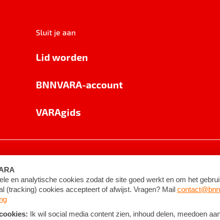
Sluit je aan
Lid worden
BNNVARA-account
VARAgids
voorwaarden
©
2026
BNNVARA