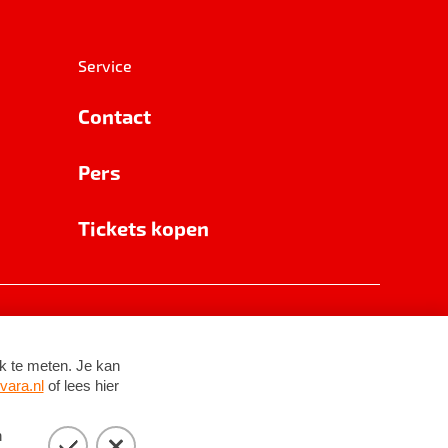
Service
Contact
Pers
Tickets kopen
RSIN 8531 62 402