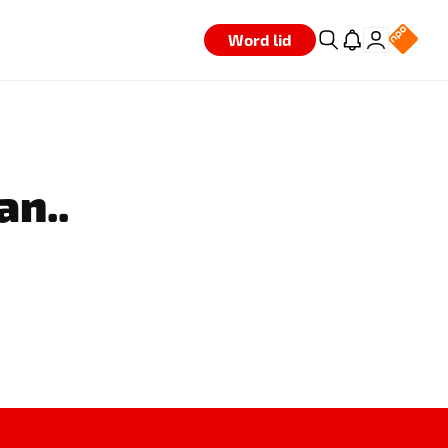
Word lid
an..