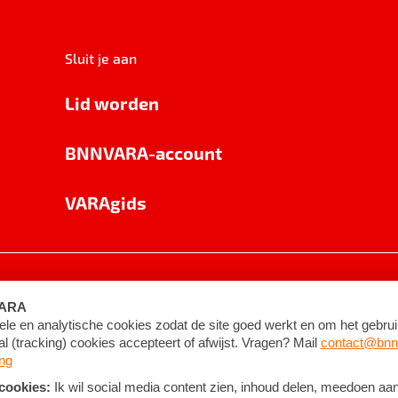
Sluit je aan
Lid worden
BNNVARA-account
VARAgids
voorwaarden
©
2026
BNNVARA