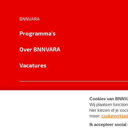
BNNVARA
Programma's
Over BNNVARA
Vacatures
Privacy
Cookie-instellingen
Algemene 