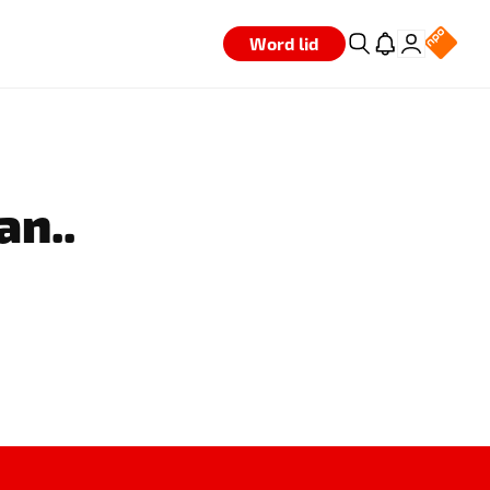
Word lid
an..