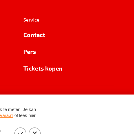
Service
Contact
Pers
Tickets kopen
RSIN 8531 62 402