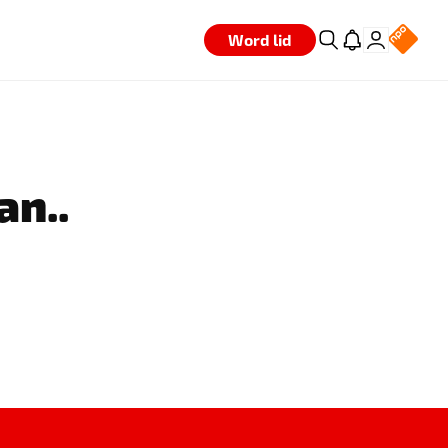
Word lid
an..