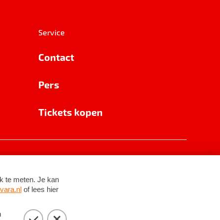
Service
Contact
Pers
Tickets kopen
RSIN 8531 62 402