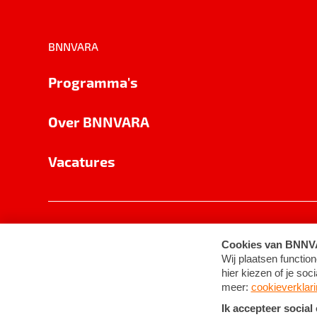
BNNVARA
Programma's
Over BNNVARA
Vacatures
Privacy
Cookie-instellingen
Algemene 