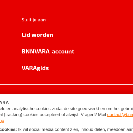
Sluit je aan
Lid worden
BNNVARA-account
VARAgids
voorwaarden
©
2026
BNNVARA