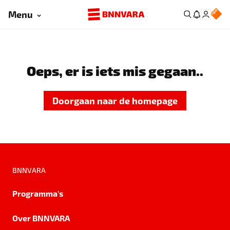
Menu
Oeps, er is iets mis gegaan..
Doorgaan naar de homepage
BNNVARA
Programma's
Over BNNVARA