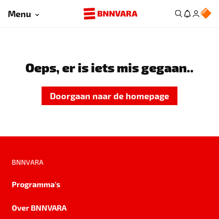
Menu
Oeps, er is iets mis gegaan..
Doorgaan naar de homepage
BNNVARA
Programma's
Over BNNVARA