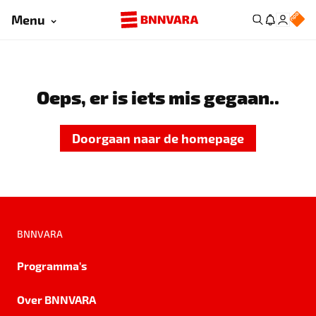
Menu
Oeps, er is iets mis gegaan..
Doorgaan naar de homepage
BNNVARA
Programma's
Over BNNVARA