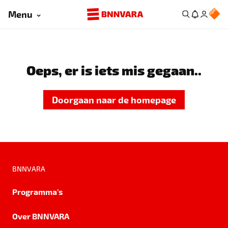
Menu
Oeps, er is iets mis gegaan..
Doorgaan naar de homepage
BNNVARA
Programma's
Over BNNVARA