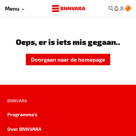
Menu
Oeps, er is iets mis gegaan..
Doorgaan naar de homepage
BNNVARA
Programma's
Over BNNVARA