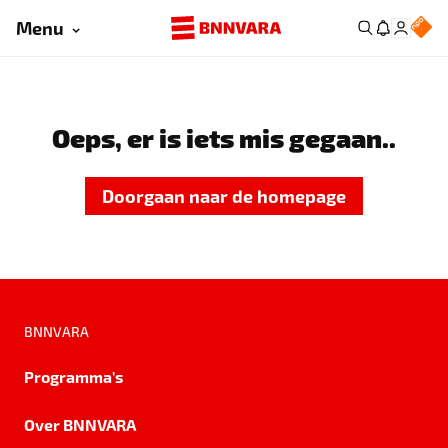
Menu
Oeps, er is iets mis gegaan..
Doorgaan naar de homepage
BNNVARA
Programma's
Over BNNVARA