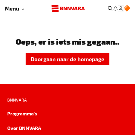
Menu
Oeps, er is iets mis gegaan..
Doorgaan naar de homepage
BNNVARA
Programma's
Over BNNVARA