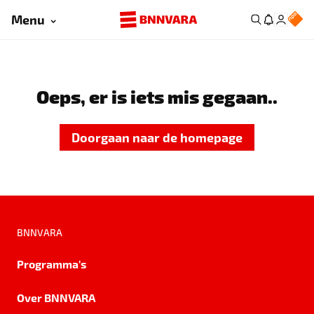
Menu
Oeps, er is iets mis gegaan..
Doorgaan naar de homepage
BNNVARA
Programma's
Over BNNVARA