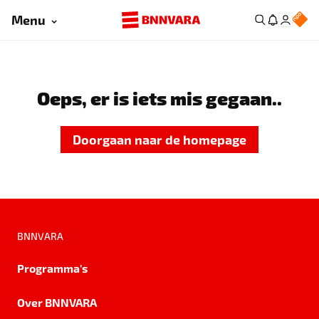
Menu
Oeps, er is iets mis gegaan..
Doorgaan naar de homepage
BNNVARA
Programma's
Over BNNVARA