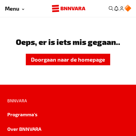
Menu
Oeps, er is iets mis gegaan..
Doorgaan naar de homepage
BNNVARA
Programma's
Over BNNVARA